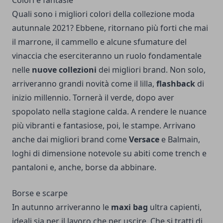
Colori e fantasie
Quali sono i migliori colori della collezione moda
autunnale 2021? Ebbene, ritornano più forti che mai
il marrone, il cammello e alcune sfumature del
vinaccia che eserciteranno un ruolo fondamentale
nelle
nuove collezioni
dei migliori brand. Non solo,
arriveranno grandi novità come il lilla,
flashback
di
inizio millennio. Tornerà il verde, dopo aver
spopolato nella stagione calda. A rendere le nuance
più vibranti e fantasiose, poi, le stampe. Arrivano
anche dai migliori brand come
Versace
e Balmain,
loghi di dimensione notevole su abiti come trench e
pantaloni e, anche, borse da abbinare.
Borse e scarpe
In autunno arriveranno le
maxi bag
ultra capienti,
ideali sia per il lavoro che per uscire. Che si tratti di