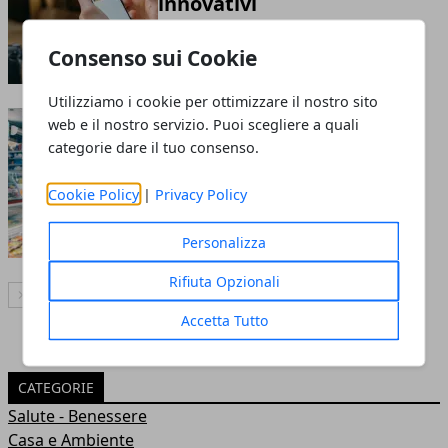
innovativi
19 apr 2024
Consenso sui Cookie
Utilizziamo i cookie per ottimizzare il nostro sito
Come aprire un negozio di
web e il nostro servizio. Puoi scegliere a quali
alimentari a Rimini
categorie dare il tuo consenso.
25 gen 2024
Cookie Policy
|
Privacy Policy
Personalizza
Rifiuta Opzionali
Articolo Successivo
Accetta Tutto
CATEGORIE
Salute - Benessere
Casa e Ambiente