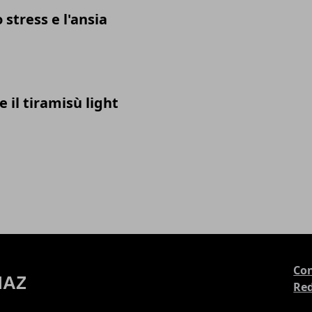
 stress e l'ansia
il tiramisù light
Con
Re