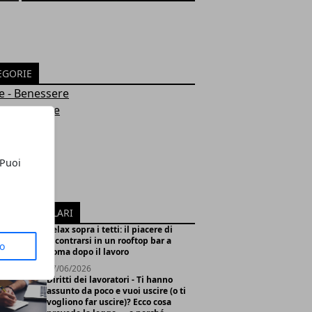
EGORIE
e - Benessere
 e Ambiente
smo
omia
le
 Puoi
marketing
ion
ICOLI POPOLARI
Relax sopra i tetti: il piacere di
incontrarsi in un rooftop bar a
to
Roma dopo il lavoro
27/06/2026
Diritti dei lavoratori - Ti hanno
assunto da poco e vuoi uscire (o ti
vogliono far uscire)? Ecco cosa