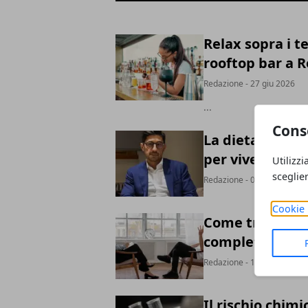
Relax sopra i te
rooftop bar a R
Redazione
- 27 giu 2026
...
Cons
La dieta è finit
per vivere meg
Utilizzi
sceglie
Redazione
- 07 ott 2025
Cookie 
Come trovare il
completa per i
Redazione
- 12 giu 2023
Il rischio chimi