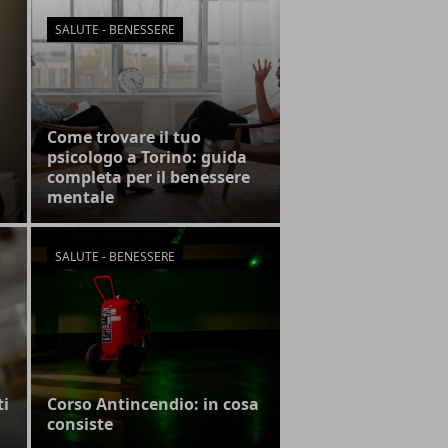
SALUTE - BENESSERE
Come trovare il tuo
psicologo a Torino: guida
completa per il benessere
mentale
SALUTE - BENESSERE
ti
Corso Antincendio: in cosa
consiste