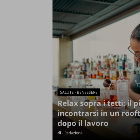
Articoli in Evidenza
SALUTE - BENESSERE
Relax sopra i tetti: il p
incontrarsi in un roo
dopo il lavoro
di
- Redazione