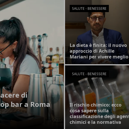
SALUTE - BENESSERE
La dieta è finita: il nuovo
approccio di Achille
Mariani per vivere meglio
SALUTE - BENESSERE
iacere di
ftop bar a Roma
Il rischio chimico: ecco
cosa sapere sulla
classificazione degli agen
chimici e la normativa