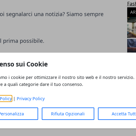
Fas
AR
i segnalarci una notizia? Siamo sempre
l prima possibile.
ampa
enso sui Cookie
 evento da segnalare? Inviaci tutti i
amo i cookie per ottimizzare il nostro sito web e il nostro servizio.
on oggetto "Nome Citta - Segnalazione"
re a quali categorie dare il tuo consenso.
nalazione.
Policy
|
Privacy Policy
antenere il sito sempre aggiornato.
Personalizza
Rifiuta Opzionali
Accetta Tut