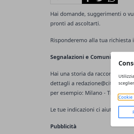
Hai domande, suggerimenti o vuo
pronti ad ascoltarti.
Risponderemo alla tua richiesta i
Segnalazioni e Comunicati st
Cons
Hai una storia da raccontare o un
Utilizzi
dettagli a
redazione@citta365.it
c
sceglie
per esempio: Milano - Titolo Seg
Cookie 
Le tue indicazioni ci aiutano a m
Pubblicità