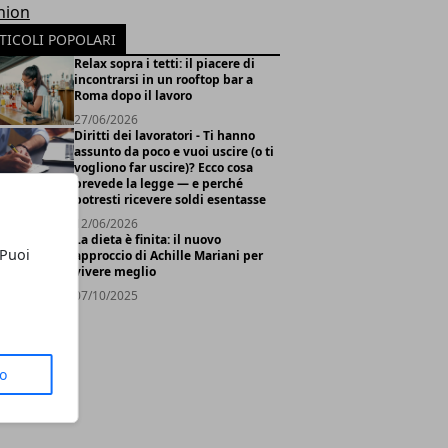
hion
TICOLI POPOLARI
Relax sopra i tetti: il piacere di
incontrarsi in un rooftop bar a
Roma dopo il lavoro
27/06/2026
Diritti dei lavoratori - Ti hanno
assunto da poco e vuoi uscire (o ti
vogliono far uscire)? Ecco cosa
prevede la legge — e perché
potresti ricevere soldi esentasse
12/06/2026
La dieta è finita: il nuovo
 Puoi
approccio di Achille Mariani per
vivere meglio
07/10/2025
to