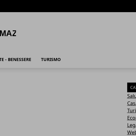
E - BENESSERE
TURISMO
CA
Sal
Cas
Tur
Eco
Leg
Web