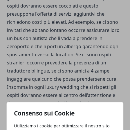
ospiti dovranno essere coccolati e questo
presuppone l'offerta di servizi aggiuntivi che
richiedono costi più elevati. Ad esempio, se ci sono
invitati che abitano lontano occorre assicurare loro
un bus con autista che li vada a prendere in
aeroporto e che li porti in albergo garantendo ogni
spostamento verso la location. Se ci sono ospiti
stranieri occorre prevedere la presenza di un
traduttore bilingue, se ci sono amici a 4 zampe
ingaggiare qualcuno che possa prendersene cura.
Insomma in ogni luxury wedding che si rispetti gli
ospiti dovranno essere al centro dell'attenzione e
dovranno essere coccolati in modo che possano
vivere un'esperienza da favola. Tutto questo
Consenso sui Cookie
presuppone la scelta di forniture di eccellenza che
Utilizziamo i cookie per ottimizzare il nostro sito
hanno dei costi più elevati ma che garantiscono