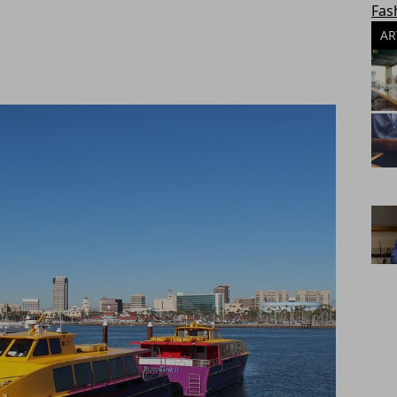
Fas
AR