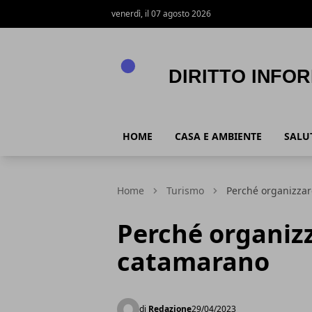
venerdì, il 07 agosto 2026
Diritto Informazione
HOME
CASA E AMBIENTE
SALUT
Home
Turismo
Perché organizza
Perché organiz
catamarano
di
Redazione
29/04/2023