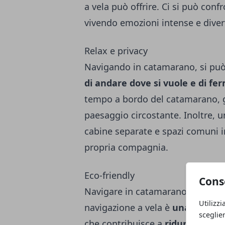
a vela può offrire. Ci si può confr
vivendo emozioni intense e diver
Relax e privacy
Navigando in catamarano, si può 
di
andare dove si vuole e di fer
tempo a bordo del catamarano, g
paesaggio circostante. Inoltre,
cabine separate e spazi comuni in
propria compagnia.
Eco-friendly
Cons
Navigare in catamarano può esser
Utilizzi
navigazione a vela è
una forma d
sceglie
che contribuisce a
ridurre le em