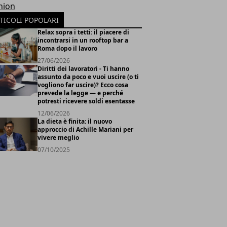
hion
TICOLI POPOLARI
Relax sopra i tetti: il piacere di
incontrarsi in un rooftop bar a
Roma dopo il lavoro
27/06/2026
Diritti dei lavoratori - Ti hanno
assunto da poco e vuoi uscire (o ti
vogliono far uscire)? Ecco cosa
prevede la legge — e perché
potresti ricevere soldi esentasse
12/06/2026
La dieta è finita: il nuovo
approccio di Achille Mariani per
vivere meglio
07/10/2025