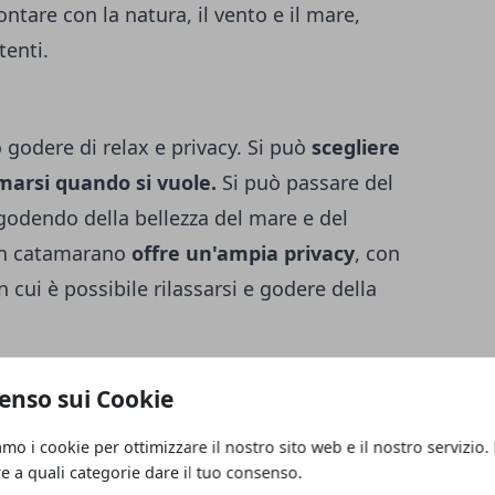
ontare con la natura, il vento e il mare,
tenti.
godere di relax e privacy. Si può
scegliere
marsi quando si vuole.
Si può passare del
odendo della bellezza del mare e del
 un catamarano
offre un'ampia privacy
, con
 cui è possibile rilassarsi e godere della
enso sui Cookie
e un'esperienza eco-friendly. La
amo i cookie per ottimizzare il nostro sito web e il nostro servizio.
i trasporto a basso impatto ambientale
re a quali categorie dare il tuo consenso.
issioni di CO2 e l'inquinamento
. Inoltre, i