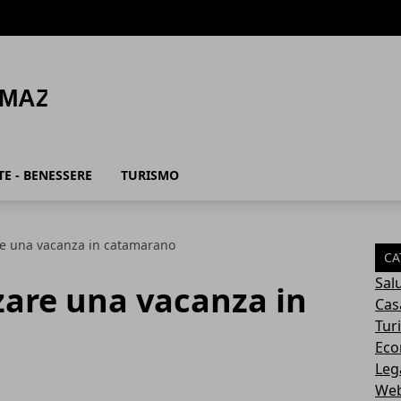
E - BENESSERE
TURISMO
re una vacanza in catamarano
CA
Sal
zare una vacanza in
Cas
Tur
Eco
Leg
Web