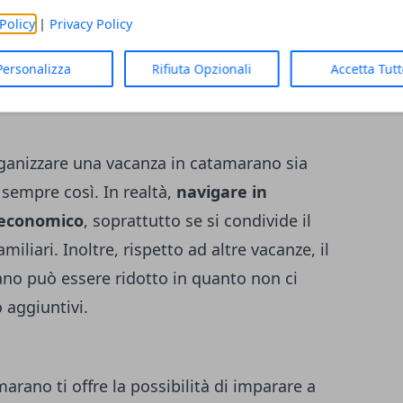
Policy
|
Privacy Policy
di tecnologie avanzate che li rendono
nnelli solari e i sistemi di recupero
Personalizza
Rifiuta Opzionali
Accetta Tut
ganizzare una vacanza in catamarano sia
sempre così. In realtà,
navigare in
 economico
, soprattutto se si condivide il
iliari. Inoltre, rispetto ad altre vacanze, il
no può essere ridotto in quanto non ci
 aggiuntivi.
rano ti offre la possibilità di imparare a