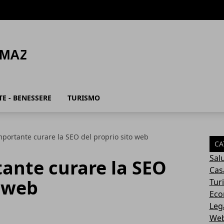
E - BENESSERE
TURISMO
mportante curare la SEO del proprio sito web
CA
Sal
ante curare la SEO
Cas
o web
Tur
Eco
Leg
Web