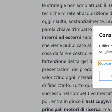
le strategie non sono attuabili. Da
tecniche mirate all’acquisizione d
oggi risulta, sostanzialmente,
in
parola chiave d’impatto ed una s
Cons
interni ed esterni
sarà fondament
che viene pubblicato al suo inter
Utilizzi
sceglie
cosa da fare è costruire un conte
l’attenzione del target di riferi
Cookie 
presentazioni dei prodotti, dunq
valorizzino ogni interazione e co
di fidelizzarlo. Tutto questo, ovv
successo nel competitivo mercato
poi, entra in gioco il
SEO copywr
principali motori di ricerca
, ma 