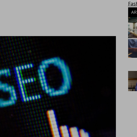
Fas
AR