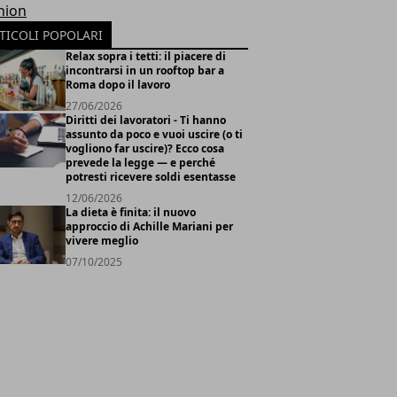
hion
TICOLI POPOLARI
Relax sopra i tetti: il piacere di
incontrarsi in un rooftop bar a
Roma dopo il lavoro
27/06/2026
Diritti dei lavoratori - Ti hanno
assunto da poco e vuoi uscire (o ti
vogliono far uscire)? Ecco cosa
prevede la legge — e perché
potresti ricevere soldi esentasse
12/06/2026
La dieta è finita: il nuovo
approccio di Achille Mariani per
vivere meglio
07/10/2025