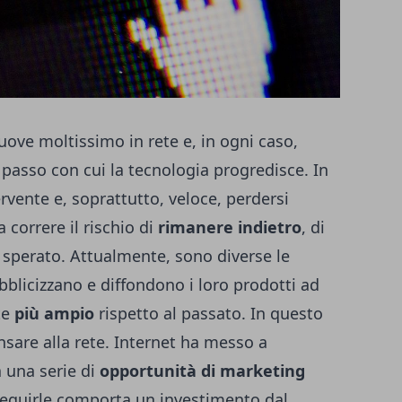
muove moltissimo in rete e, in ogni caso,
asso con cui la tecnologia progredisce. In
vente e, soprattutto, veloce, perdersi
 correre il rischio di
rimanere indietro
, di
sperato. Attualmente, sono diverse le
ubblicizzano e diffondono i loro prodotti ad
te
più ampio
rispetto al passato. In questo
sare alla rete. Internet ha messo a
 una serie di
opportunità di marketing
seguirle comporta un investimento dal