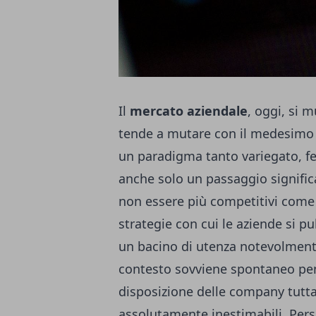
Il
mercato aziendale
, oggi, si 
tende a mutare con il medesimo p
un paradigma tanto variegato, fer
anche solo un passaggio significa
non essere più competitivi come 
strategie con cui le aziende si p
un bacino di utenza notevolmen
contesto sovviene spontaneo pen
disposizione delle company tutta
assolutamente inestimabili. Per