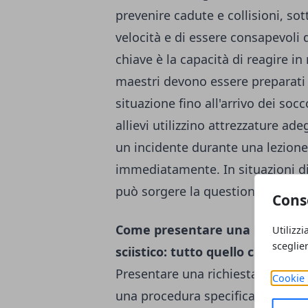
prevenire cadute e collisioni, so
velocità e di essere consapevoli 
chiave è la capacità di reagire i
maestri devono essere preparati 
situazione fino all'arrivo dei soc
allievi utilizzino attrezzature ade
un incidente durante una lezione
immediatamente. In situazioni di
può sorgere la questione di un r
Cons
Come presentare una richiesta 
Utilizzi
sceglie
sciistico: tutto quello che devi
Presentare una richiesta di risar
Cookie 
una procedura specifica. Ecco i p