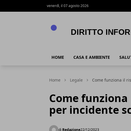
venerdì, il 07 agosto 2026
Diritto Informazione
HOME
CASA E AMBIENTE
SALUT
Home
Legale
Come funziona il ri
Come funziona i
per incidente sc
di
Redazione
22/12/2023