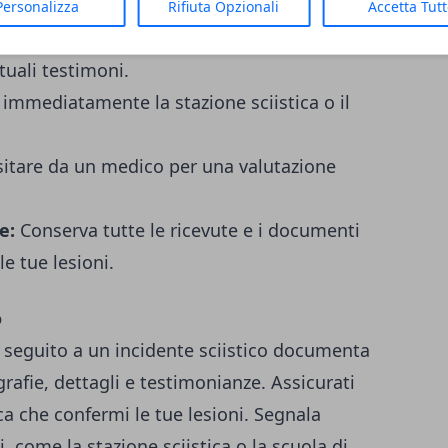
Personalizza
Rifiuta Opzionali
Accetta Tut
l'incidente con foto, registra i dettagli e
tuali testimoni.
immediatamente la stazione sciistica o il
isitare da un medico per una valutazione
e:
Conserva tutte le ricevute e i documenti
le tue lesioni.
o
n seguito a un incidente sciistico documenta
afie, dettagli e testimonianze. Assicurati
a che confermi le tue lesioni. Segnala
i, come la stazione sciistica o la scuola di