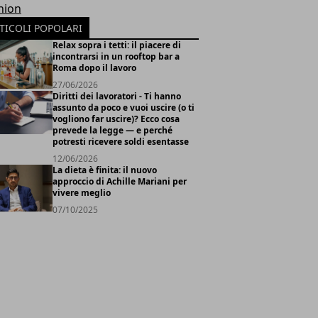
hion
TICOLI POPOLARI
Relax sopra i tetti: il piacere di
incontrarsi in un rooftop bar a
Roma dopo il lavoro
27/06/2026
Diritti dei lavoratori - Ti hanno
assunto da poco e vuoi uscire (o ti
vogliono far uscire)? Ecco cosa
prevede la legge — e perché
potresti ricevere soldi esentasse
12/06/2026
La dieta è finita: il nuovo
approccio di Achille Mariani per
vivere meglio
07/10/2025